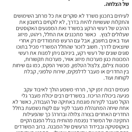
של הצלחה.
לעיתים בתכנון משרד לא סוקרים את כל מרחב השימושים
והתקלות שעשויות להיות בדרך, לא לוקחים בחשבון את
ההיבט של רעשי הרקע במשרד ואת המפגעים האקוסטים
שעלולים לצוץ. כאשר מתכננים את החלל, ריהוט, מיזוג
ועוד באים בחשבון, אבל עם הרעש מתמודדים רק אחרי
שיוצאים לדרך. חשוב לזכור שהחלל המשרדי מכיל בתוכו
סוגים שונים של רעשי רקע, ביניהם ניתן למנות את רעשי
המכונות כגון מערכות מיזוג אוויר, מערכות תקשורות,
מכונות צילום, צלצול הטלפון, מכשיר הפקס, כמו גם שיחות
בין החדרים או מעבר לדלפקים, שירות טלפוני, קבלת
לקוחות ועוד.
פעמים רבות זמן יקר, תרתי משמע הולך לאיבוד עקב
פגיעה ביכולת הריכוז. במשרדים רבים יכולת מעבר גלי
הקול מעבר לקירות פוגמת באתיקה של העבודה, כאשר לא
אחת שיחה המתנהלת מעבר לקיר עם לקוח נשמעת בחלל
החדרים האחרים בצורה צלולה וברורה! כך שהפעילות
התקינה של המשרד נפגמת מהותית בגלל הפגם הקיים
באקוסטיקה ובבידוד הרעשים של המבנה. ברוב המשרדים