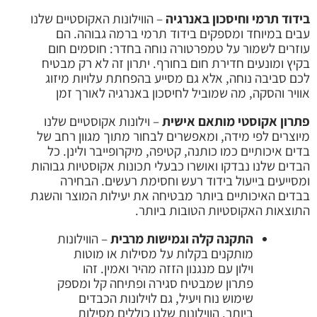
בידוד תרמי וחיסכון באנרגיה
– הווילונות האקוסטיים שלנו
עבים במיוחד ומספקים בידוד תרמי ברמה גבוהה. הם
עוזרים לשמור על טמפרטורה נוחה בחדר: חוסמים חום
בקיץ ומונעים חדירת חום בחורף. יתרון זה לא רק מבטיח
לכם סביבה נוחה, אלא גם מסייע בהפחתת עלויות מיזוג
אוויר והסקה, מה שמוביל לחיסכון באנרגיה לאורך זמן
פתרון אקוסטי מותאם אישית
– וילונות אקוסטיים שלנו
מיוצרים לפי מידה, ומאפשרים לבחור מתוך מגוון רחב של
בדים איכותיים כמו כותנה, קטיפה, מיקרופייבר ולינן. כל
הבדים שלנו נבדקו ואושרו כבעלי תכונות אקוסטיות גבוהות
ומסייעים בייעול בידוד רעש וחסימת רעשים. הבחירה
בבדים האיכותיים ביותר מבטיחה את יעילות המוצר והשגת
התוצאות האקוסטיות הטובות ביותר.
התקנה קלה וגמישות מרבית
– הווילונות
מותקנים בקלות על מסילות או מוטות
וילון עם מנגנון הזזה מהיר ואמין. זהו
פתרון שמבטיח סגירה ופתיחה קל ומספק
שימוש נוח ויעיל, גם לוילונות הכבדים
ביותר. הווילונות שלנו כוללים מסילות