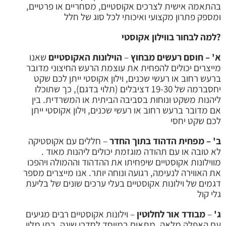
בהתאמה אישית לצרכים אקוסטיים, מסחריים או פרטיים,
ומספק פתרון מקצועי ואיכותי לכל סוג של חלל
?למה לבחור בווילון אקוסטי
א' – חוסם רעשים מבחוץ
–
הוילונות האקוסטיים
שאנו
מייצרים יכולים להפחית את עוצמת הרעש החיצוני מדובר
ברעש רחוב או רעשי שכנים, וילון אקוסטי ייתן לכם שקט
יחסברמה של 19-30 דציבלים (תלוי בדגם), כך שתוכלו
ליהנות משקט ונוחות בסביבה הביתית או המשרדית. בין
אם מדובר ברעש רחוב או רעשי שכנים, וילון אקוסטי ייתן
לכם שקט יחסי
ב' – מפחית הדהוד בתוך החדר
– חללים עם אקוסטיקה
לא טובה או עם תהודה מוגזמת יכולים ליהנות מאוד .
מווילונות אקוסטיים שיפחיתו את ההדהוד וההמולה ויהפכו
את האווירה לנעימה, רגועה ונוחה יותר. אנו מייצרים מספר
דגמים של וילונות אקוסטיים בעלי ערכים שונים של בליעת
גלי קול
ג'
–
מבודד אור לחלוטין
– וילונות אקוסטיים רבים מגיעים
עם האפלה מלאה, מתאים במיוחד לחדרי שינה, בתי מלון