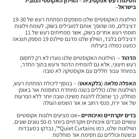
חסימת רעש אפקטיבית
–
הווילון האקוסטי
המוביל
בישראל
–
הוילונות האקוסטיים שלנו מספקים הפחתת רעש של 19-30
דציבלים, מה שהופך אותם למובילים בשוק. לעומת וילונות
חוסמי רעש אחרים בשוק, אשר מפחיתים רעש של 11
דציבלים בלבד, הווילון שלנו מדגם סיילנס 19 מספק תוצאה
כמעט כפולה ביעילות
הדהוד
– הוילונות האקוסטיים שלנו נועדו לא רק לחסום
רעש חיצוני, אלא גם להפחית הדהוד ורעש בתוך החדר,
במיוחד עבור חללים עם אקוסטיקה לא טובה
האפלה מלאה
(
בלקאאוט
) – בנוסף ליכולת הפחתת רעש,
הווילונות שלנו כוללים בטנה מיוחדת החוסמת אור באופן
מוחלט, כך שתוכלו ליהנות משינה טובה יותר ללא הפרעות
של אור ירח, פנסי רחוב או אור השמש העולה
בדים יוקרתיים ואיכותיים –
אנו מציעים וילונות אקוסטיים
עשויים מבדים איכותיים ויוקרתיים ביותר מ-50 גוונים שונים.
הווילונות שלנו, כמו Quiet Curtains™, נבדקו במעבדות
ובשטח וכוללים גם חסימת אור מוחלטת